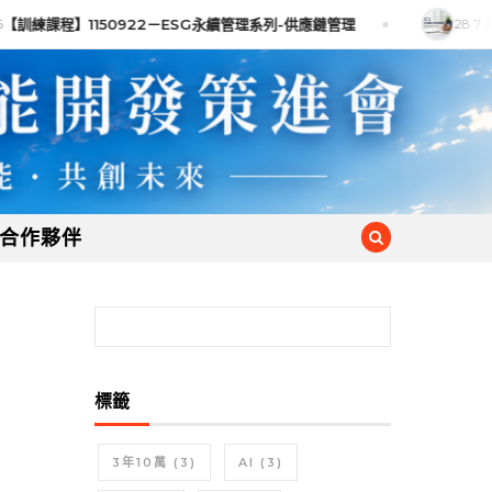
【訓練課程】1150922－ESG永續管理系列-供應鏈管理
28 7 月
合作夥伴
搜尋關鍵字:
標籤
3年10萬
(3)
AI
(3)