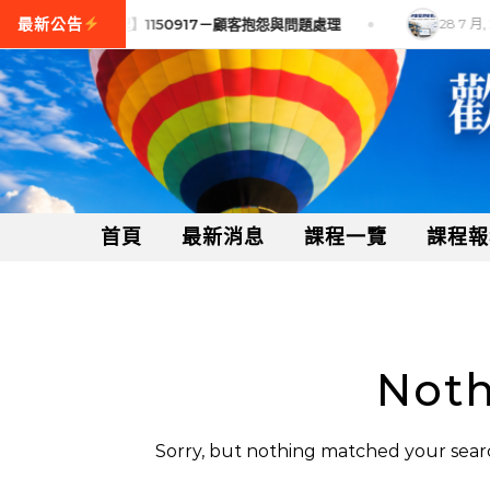
Skip to content
 月, 2026
【訓練課程】1150917－顧客抱怨與問題處理
28 7 月, 
首頁
最新消息
課程一覽
課程報
Noth
Sorry, but nothing matched your searc