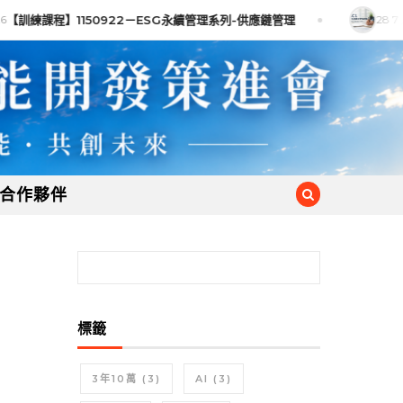
【訓練課程】1150922－ESG永續管理系列-供應鏈管理
28 7 月
合作夥伴
搜尋關鍵字:
標籤
3年10萬
(3)
AI
(3)