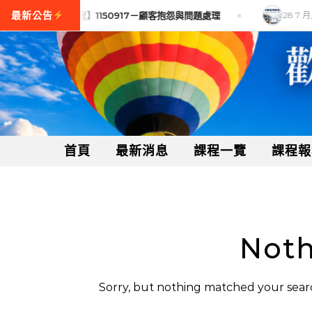
Skip to content
 月, 2026
【訓練課程】1150917－顧客抱怨與問題處理
28 7 月, 
首頁
最新消息
課程一覽
課程報
Noth
Sorry, but nothing matched your searc