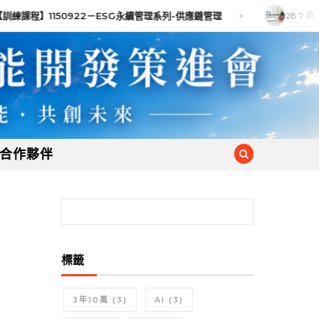
訓練課程】1150922－ESG永續管理系列-供應鏈管理
28 7 月, 
合作夥伴
搜尋關鍵字:
標籤
3年10萬
(3)
AI
(3)