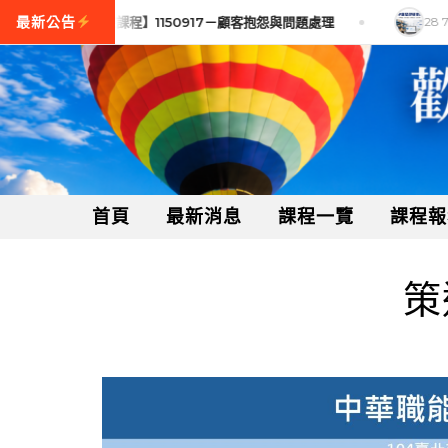
8 7 月, 2026
【訓練課程】1150917－顧客抱怨與問題處理
28 7 
首頁
最新消息
課程一覽
課程報
策