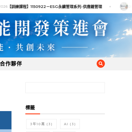
026
【訓練課程】1150922－ESG永續管理系列-供應鏈管理
28 
合作夥伴
標籤
3年10萬
(3)
AI
(3)