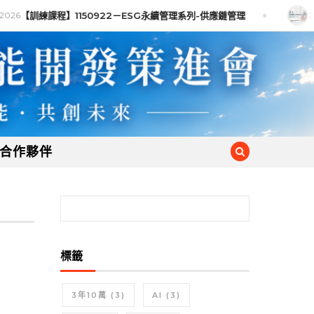
026
【訓練課程】1150922－ESG永續管理系列-供應鏈管理
28
合作夥伴
搜尋關鍵字:
標籤
3年10萬
(3)
AI
(3)