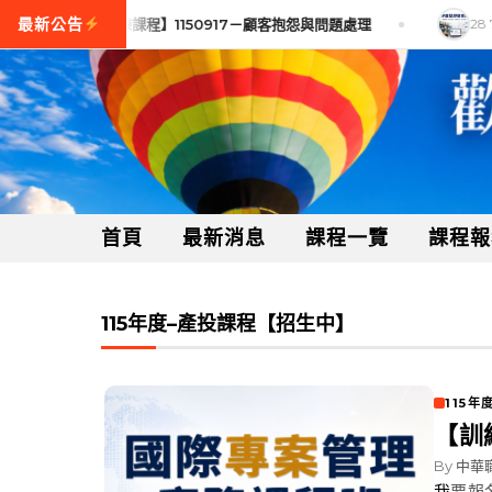
Skip to content
28 7 月, 2026
【訓練課程】1150917－顧客抱怨與問題處理
28 7
首頁
最新消息
課程一覽
課程報
115年度–產投課程【招生中】
115
【訓
By
中華
我要報