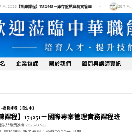
 月, 2026
【訓練課程】1150915－庫存盤點與精實管理
28 7 月, 2
名
企業包課
關於我們
顧問與講師資訊
年度–產投課程【招生中】
練課程】174251－國際專案管理實務課程班
職能開發策進會
2026-07-22
•
名 關於課程 報名費用：台幣6000元 日期 ...