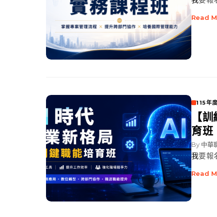
Read M
115
【訓
育班
By
中華
我要報
Read M