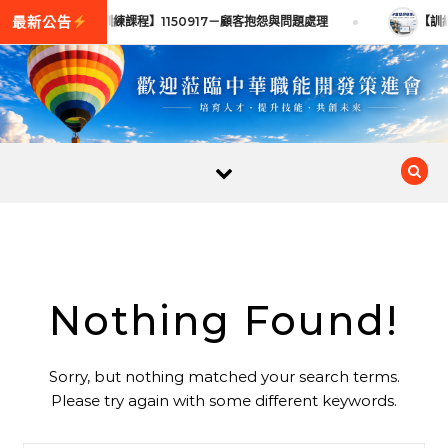
Skip to content
【訓練課程】1150917－顧客抱怨與問題處理
【訓練
Nothing Found!
Sorry, but nothing matched your search terms.
Please try again with some different keywords.