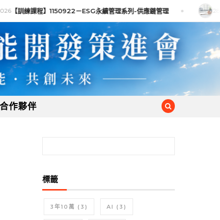
026
【訓練課程】1150922－ESG永續管理系列-供應鏈管理
28 
合作夥伴
搜尋關鍵字:
標籤
3年10萬
(3)
AI
(3)