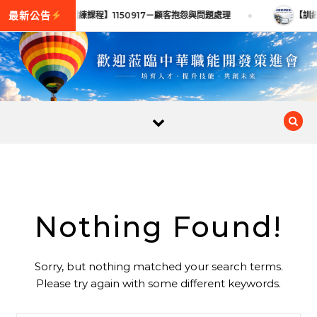
Skip to content
【訓練課程】1150917－顧客抱怨與問題處理
【訓練
Nothing Found!
Sorry, but nothing matched your search terms.
Please try again with some different keywords.