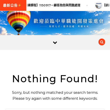
Skip to content
【訓練課程】1150917－顧客抱怨與問題處理
【訓練
Nothing Found!
Sorry, but nothing matched your search terms.
Please try again with some different keywords.