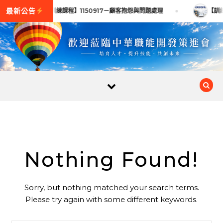
Skip to content
【訓練課程】1150917－顧客抱怨與問題處理
【訓練
Nothing Found!
Sorry, but nothing matched your search terms.
Please try again with some different keywords.