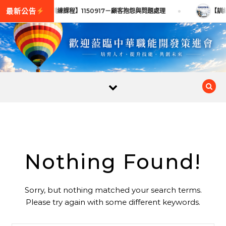
Skip to content
【訓練課程】1150917－顧客抱怨與問題處理
【訓練
Nothing Found!
Sorry, but nothing matched your search terms.
Please try again with some different keywords.