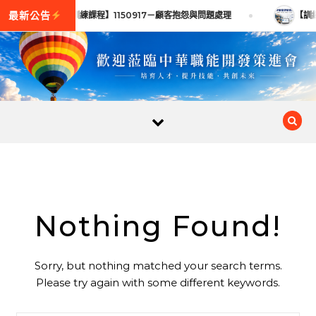
Skip to content
【訓練課程】1150917－顧客抱怨與問題處理
【訓練
Nothing Found!
Sorry, but nothing matched your search terms.
Please try again with some different keywords.