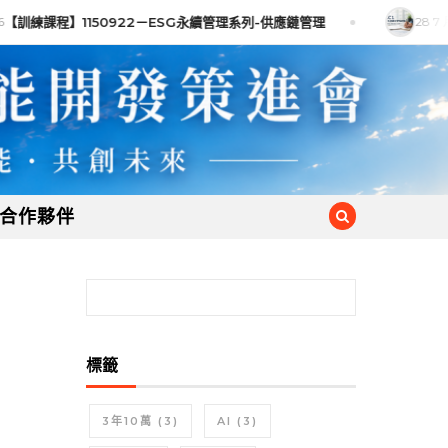
【訓練課程】1150922－ESG永續管理系列-供應鏈管理
28 7 月
合作夥伴
搜尋關鍵字:
標籤
3年10萬
(3)
AI
(3)