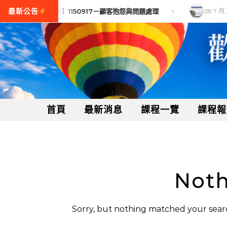
Skip to content
 月, 2026
【訓練課程】1150917－顧客抱怨與問題處理
28 7 月, 
首頁
最新消息
課程一覽
課程報
Noth
Sorry, but nothing matched your searc